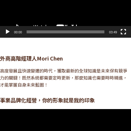
00:00
03:49
外商高階經理人Mori Chen
高度發展且快速變遷的時代，獲取最新的全球知識是未來保有競爭
力的關鍵！既然系統都需要定時更新，那麼知識也需要時時精進，
才能掌握自身未來藍圖！
事業品牌化經營，你的形象就是我的印象
視
訊
播