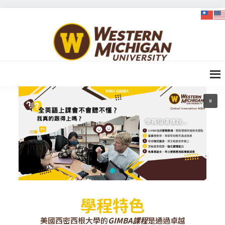
Skip
Skip
Skip
to
to
to
WMU-
primary
content
footer
GIMBA
navigation
全球創
新管理
碩士
學程特色
美國西密西根大學的
GIMBA課程
是通過卓越