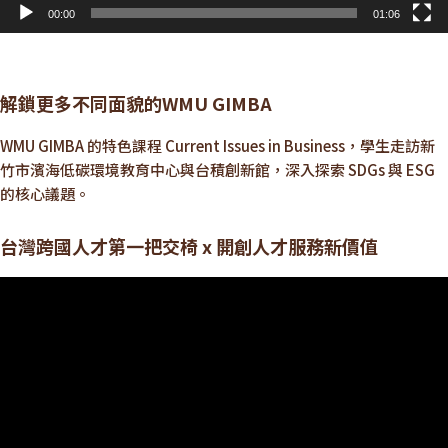
00:00
01:06
解鎖更多不同面貌的WMU GIMBA
WMU GIMBA 的特色課程 Current Issues in Business，學生走訪新
竹市濱海低碳環境教育中心與台積創新館，深入探索 SDGs 與 ESG
的核心議題。
台灣跨國人才第一把交椅 x 開創人才服務新價值
視
訊
播
放
器