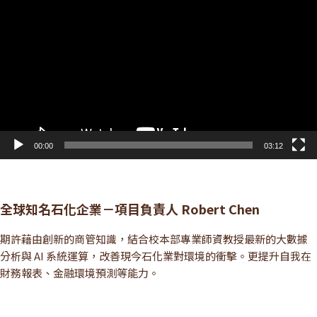
訊
播
放
器
00:00
03:12
全球知名石化企業－項目負責人 Robert Chen
期許藉由創新的商管知識，結合校本部專業師資教授最新的大數據
分析與 AI 系統運算，改善現今石化業對環境的衝擊。更提升自我在
財務報表、金融環境預測等能力。