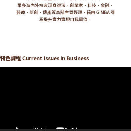
眾多海內外校友現身說法，創業家、科技、金融、
醫療、新創、傳產等高階主管經理，藉由 GIMBA 課
程提升實力實現自我價值。
特色課程 Current Issues in Business
視
訊
播
放
器