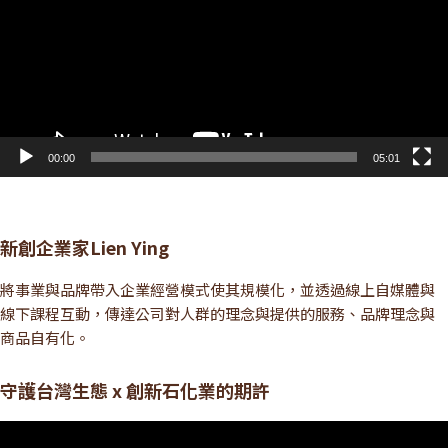
放
器
00:00
05:01
新創企業家Lien Ying
將事業與品牌帶入企業經營模式使其規模化，並透過線上自媒體與
線下課程互動，傳達公司對人群的理念與提供的服務、品牌理念與
商品自有化。
守護台灣生態 x 創新石化業的期許
視