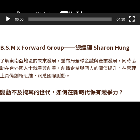
00:00
04:30
B.S.M x Forward Group──總經理 Sharon Hung
了解東南亞地區的未來發展，並布局全球金融與產業發展，同時協
助在台外國人士就業與創業，創造企業與個人的價值提升。在管理
上具備創新思維，洞悉國際脈動。
變動不及掩耳的世代，如何在新時代保有競爭力 ?
視
訊
播
放
器