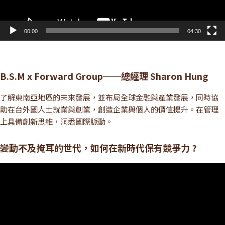
00:00
04:30
B.S.M x Forward Group──總經理 Sharon Hung
了解東南亞地區的未來發展，並布局全球金融與產業發展，同時協
助在台外國人士就業與創業，創造企業與個人的價值提升。在管理
上具備創新思維，洞悉國際脈動。
變動不及掩耳的世代，如何在新時代保有競爭力 ?
視
訊
播
放
器