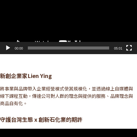
放
器
00:00
05:01
新創企業家Lien Ying
將事業與品牌帶入企業經營模式使其規模化，並透過線上自媒體與
線下課程互動，傳達公司對人群的理念與提供的服務、品牌理念與
商品自有化。
守護台灣生態 x 創新石化業的期許
視