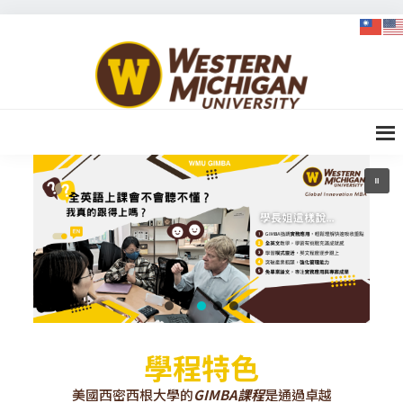
Skip
Skip
Skip
to
to
to
WMU-
primary
content
footer
GIMBA
navigation
全球創
新管理
碩士
學程特色
美國西密西根大學的
GIMBA課程
是通過卓越