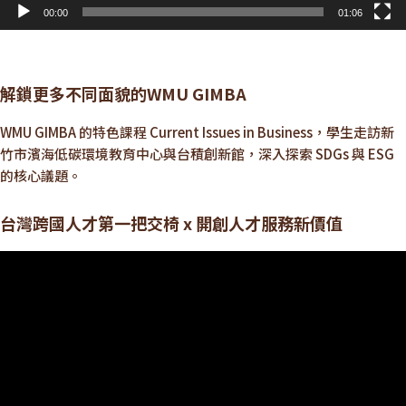
00:00
01:06
解鎖更多不同面貌的WMU GIMBA
WMU GIMBA 的特色課程 Current Issues in Business，學生走訪新
竹市濱海低碳環境教育中心與台積創新館，深入探索 SDGs 與 ESG
的核心議題。
台灣跨國人才第一把交椅 x 開創人才服務新價值
視
訊
播
放
器