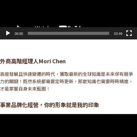
00:00
03:49
外商高階經理人Mori Chen
高度發展且快速變遷的時代，獲取最新的全球知識是未來保有競爭
力的關鍵！既然系統都需要定時更新，那麼知識也需要時時精進，
才能掌握自身未來藍圖！
事業品牌化經營，你的形象就是我的印象
視
訊
播