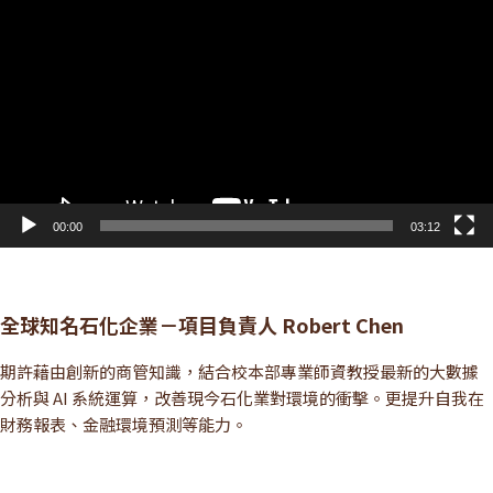
訊
播
放
器
00:00
03:12
全球知名石化企業－項目負責人 Robert Chen
期許藉由創新的商管知識，結合校本部專業師資教授最新的大數據
分析與 AI 系統運算，改善現今石化業對環境的衝擊。更提升自我在
財務報表、金融環境預測等能力。