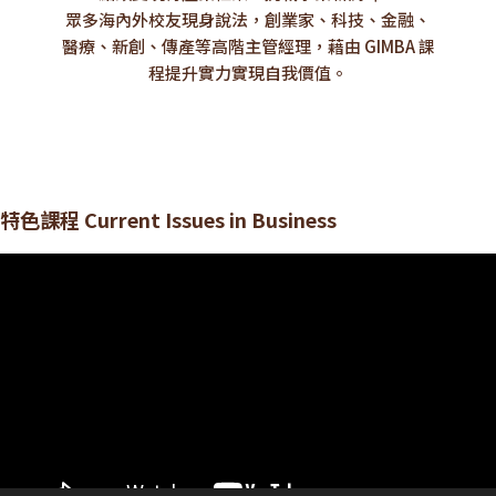
眾多海內外校友現身說法，創業家、科技、金融、
醫療、新創、傳產等高階主管經理，藉由 GIMBA 課
程提升實力實現自我價值。
特色課程 Current Issues in Business
視
訊
播
放
器