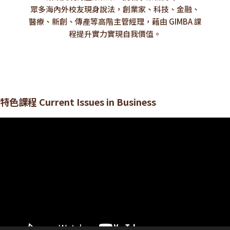
眾多海內外校友現身說法，創業家、科技、金融、
醫療、新創、傳產等高階主管經理，藉由 GIMBA 課
程提升實力實現自我價值。
特色課程 Current Issues in Business
視
訊
播
放
器