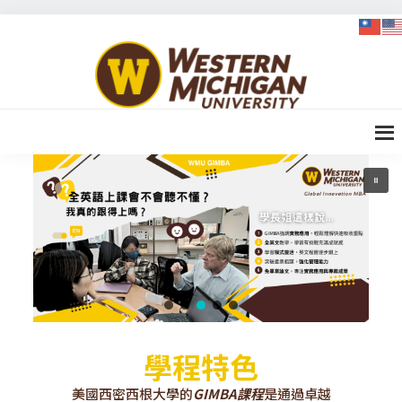
Skip
Skip
Skip
to
to
to
WMU-
primary
content
footer
GIMBA
navigation
全球創
新管理
碩士
學程特色
美國西密西根大學的
GIMBA課程
是通過卓越