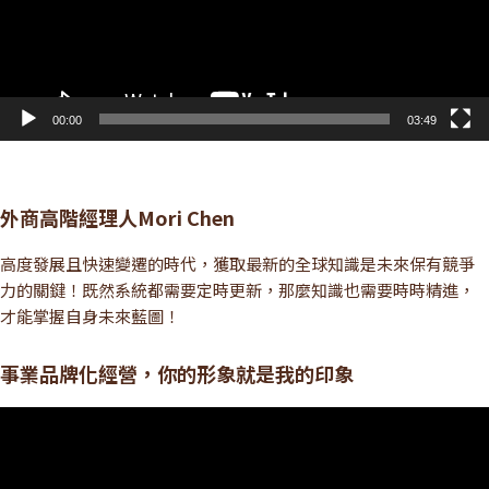
00:00
03:49
外商高階經理人Mori Chen
高度發展且快速變遷的時代，獲取最新的全球知識是未來保有競爭
力的關鍵！既然系統都需要定時更新，那麼知識也需要時時精進，
才能掌握自身未來藍圖！
事業品牌化經營，你的形象就是我的印象
視
訊
播