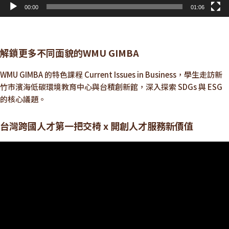
00:00
01:06
解鎖更多不同面貌的WMU GIMBA
WMU GIMBA 的特色課程 Current Issues in Business，學生走訪新
竹市濱海低碳環境教育中心與台積創新館，深入探索 SDGs 與 ESG
的核心議題。
台灣跨國人才第一把交椅 x 開創人才服務新價值
視
訊
播
放
器