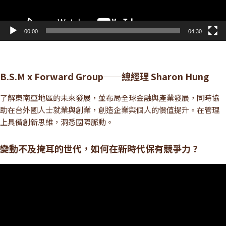
00:00
04:30
B.S.M x Forward Group──總經理 Sharon Hung
了解東南亞地區的未來發展，並布局全球金融與產業發展，同時協
助在台外國人士就業與創業，創造企業與個人的價值提升。在管理
上具備創新思維，洞悉國際脈動。
變動不及掩耳的世代，如何在新時代保有競爭力 ?
視
訊
播
放
器