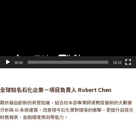
訊
播
放
器
00:00
03:12
全球知名石化企業－項目負責人 Robert Chen
期許藉由創新的商管知識，結合校本部專業師資教授最新的大數據
分析與 AI 系統運算，改善現今石化業對環境的衝擊。更提升自我在
財務報表、金融環境預測等能力。