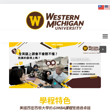
Skip
Skip
Skip
to
to
to
WMU-
primary
content
footer
GIMBA
navigation
全球創
新管理
碩士
學程特色
美國西密西根大學的
GIMBA課程
是通過卓越