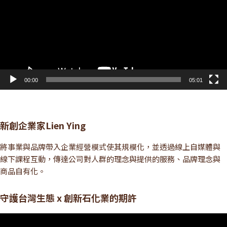
放
器
00:00
05:01
新創企業家Lien Ying
將事業與品牌帶入企業經營模式使其規模化，並透過線上自媒體與
線下課程互動，傳達公司對人群的理念與提供的服務、品牌理念與
商品自有化。
守護台灣生態 x 創新石化業的期許
視