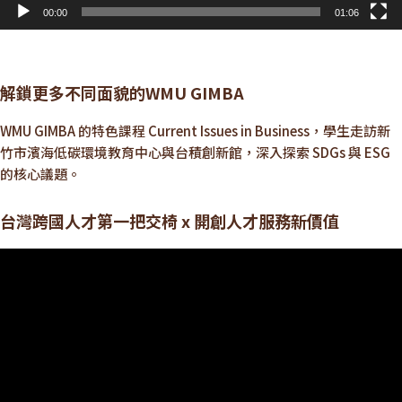
00:00
01:06
解鎖更多不同面貌的WMU GIMBA
WMU GIMBA 的特色課程 Current Issues in Business，學生走訪新
竹市濱海低碳環境教育中心與台積創新館，深入探索 SDGs 與 ESG
的核心議題。
台灣跨國人才第一把交椅 x 開創人才服務新價值
視
訊
播
放
器