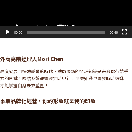
00:00
03:49
外商高階經理人Mori Chen
高度發展且快速變遷的時代，獲取最新的全球知識是未來保有競爭
力的關鍵！既然系統都需要定時更新，那麼知識也需要時時精進，
才能掌握自身未來藍圖！
事業品牌化經營，你的形象就是我的印象
視
訊
播