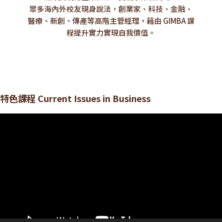
眾多海內外校友現身說法，創業家、科技、金融、
醫療、新創、傳產等高階主管經理，藉由 GIMBA 課
程提升實力實現自我價值。
特色課程 Current Issues in Business
視
訊
播
放
器