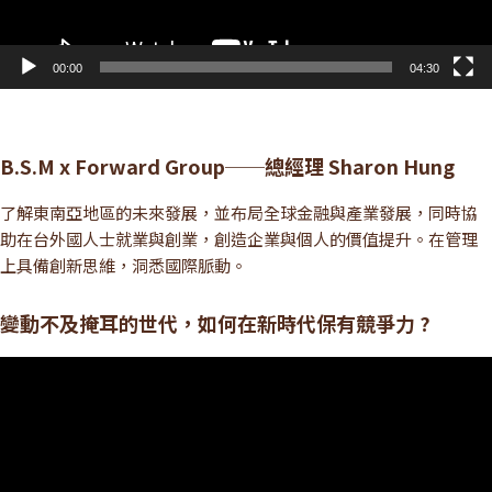
00:00
04:30
B.S.M x Forward Group──總經理 Sharon Hung
了解東南亞地區的未來發展，並布局全球金融與產業發展，同時協
助在台外國人士就業與創業，創造企業與個人的價值提升。在管理
上具備創新思維，洞悉國際脈動。
變動不及掩耳的世代，如何在新時代保有競爭力 ?
視
訊
播
放
器