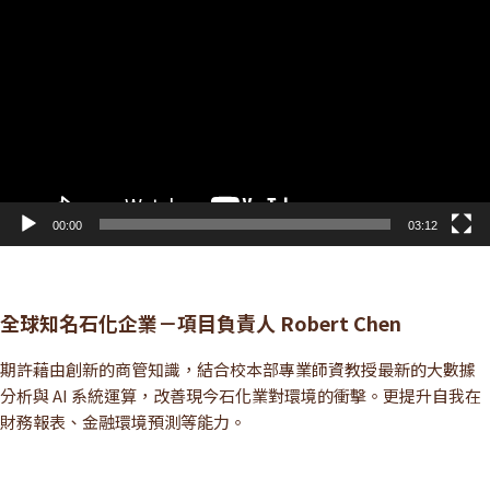
訊
播
放
器
00:00
03:12
全球知名石化企業－項目負責人 Robert Chen
期許藉由創新的商管知識，結合校本部專業師資教授最新的大數據
分析與 AI 系統運算，改善現今石化業對環境的衝擊。更提升自我在
財務報表、金融環境預測等能力。