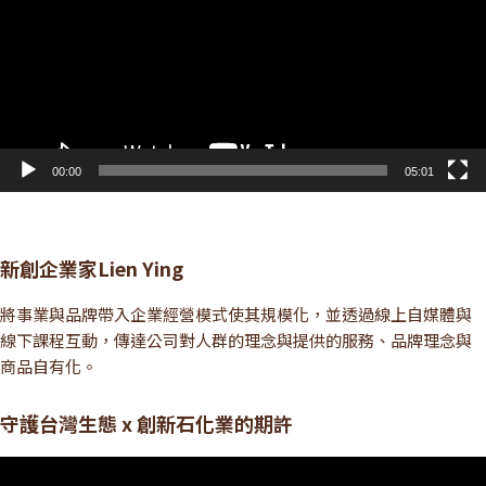
放
器
00:00
05:01
新創企業家Lien Ying
將事業與品牌帶入企業經營模式使其規模化，並透過線上自媒體與
線下課程互動，傳達公司對人群的理念與提供的服務、品牌理念與
商品自有化。
守護台灣生態 x 創新石化業的期許
視