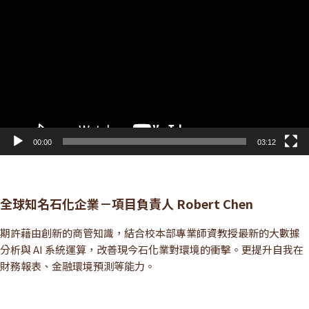
訊
播
放
器
00:00
03:12
全球知名石化企業－項目負責人 Robert Chen
期許藉由創新的商管知識，結合校本部專業師資教授最新的大數據
分析與 AI 系統運算，改善現今石化業對環境的衝擊。更提升自我在
財務報表、金融環境預測等能力。