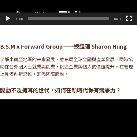
00:00
04:30
B.S.M x Forward Group──總經理 Sharon Hung
了解東南亞地區的未來發展，並布局全球金融與產業發展，同時協
助在台外國人士就業與創業，創造企業與個人的價值提升。在管理
上具備創新思維，洞悉國際脈動。
變動不及掩耳的世代，如何在新時代保有競爭力 ?
視
訊
播
放
器