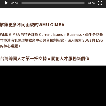
00:00
01:06
解鎖更多不同面貌的WMU GIMBA
WMU GIMBA 的特色課程 Current Issues in Business，學生走訪新
竹市濱海低碳環境教育中心與台積創新館，深入探索 SDGs 與 ESG
的核心議題。
台灣跨國人才第一把交椅 x 開創人才服務新價值
視
訊
播
放
器