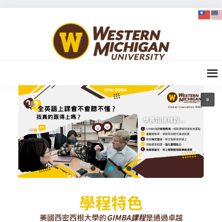
Skip
Skip
Skip
to
to
to
WMU-
primary
content
footer
GIMBA
navigation
全球創
新管理
碩士
學程特色
美國西密西根大學的
GIMBA課程
是通過卓越