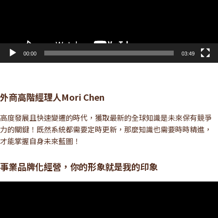
00:00
03:49
外商高階經理人Mori Chen
高度發展且快速變遷的時代，獲取最新的全球知識是未來保有競爭
力的關鍵！既然系統都需要定時更新，那麼知識也需要時時精進，
才能掌握自身未來藍圖！
事業品牌化經營，你的形象就是我的印象
視
訊
播