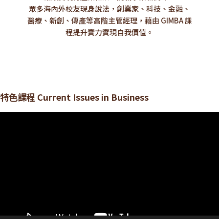
眾多海內外校友現身說法，創業家、科技、金融、
醫療、新創、傳產等高階主管經理，藉由 GIMBA 課
程提升實力實現自我價值。
特色課程 Current Issues in Business
視
訊
播
放
器