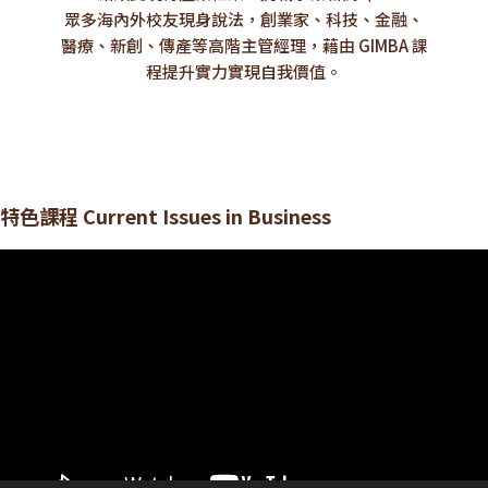
眾多海內外校友現身說法，創業家、科技、金融、
醫療、新創、傳產等高階主管經理，藉由 GIMBA 課
程提升實力實現自我價值。
特色課程 Current Issues in Business
視
訊
播
放
器