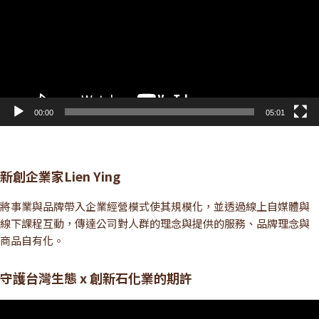
放
器
00:00
05:01
新創企業家Lien Ying
將事業與品牌帶入企業經營模式使其規模化，並透過線上自媒體與
線下課程互動，傳達公司對人群的理念與提供的服務、品牌理念與
商品自有化。
守護台灣生態 x 創新石化業的期許
視