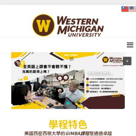
Skip
Skip
Skip
to
to
to
WMU-
primary
content
footer
GIMBA
navigation
全球創
新管理
碩士
學程特色
美國西密西根大學的
GIMBA課程
是通過卓越