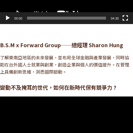
00:00
04:30
B.S.M x Forward Group──總經理 Sharon Hung
了解東南亞地區的未來發展，並布局全球金融與產業發展，同時協
助在台外國人士就業與創業，創造企業與個人的價值提升。在管理
上具備創新思維，洞悉國際脈動。
變動不及掩耳的世代，如何在新時代保有競爭力 ?
視
訊
播
放
器