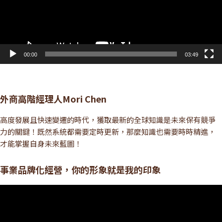
00:00
03:49
外商高階經理人Mori Chen
高度發展且快速變遷的時代，獲取最新的全球知識是未來保有競爭
力的關鍵！既然系統都需要定時更新，那麼知識也需要時時精進，
才能掌握自身未來藍圖！
事業品牌化經營，你的形象就是我的印象
視
訊
播