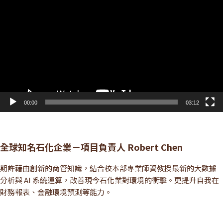
訊
播
放
器
00:00
03:12
全球知名石化企業－項目負責人 Robert Chen
期許藉由創新的商管知識，結合校本部專業師資教授最新的大數據
分析與 AI 系統運算，改善現今石化業對環境的衝擊。更提升自我在
財務報表、金融環境預測等能力。