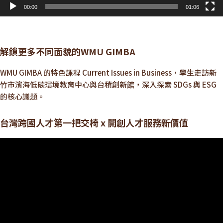
00:00
01:06
解鎖更多不同面貌的WMU GIMBA
WMU GIMBA 的特色課程 Current Issues in Business，學生走訪新
竹市濱海低碳環境教育中心與台積創新館，深入探索 SDGs 與 ESG
的核心議題。
台灣跨國人才第一把交椅 x 開創人才服務新價值
視
訊
播
放
器