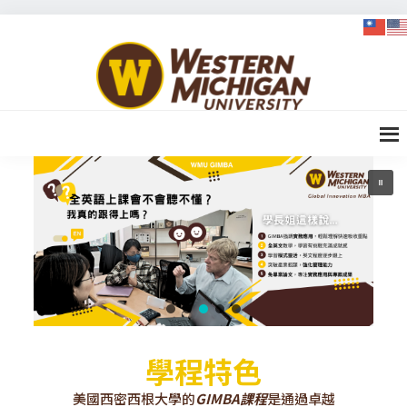
Skip
Skip
Skip
to
to
to
WMU-
primary
content
footer
GIMBA
navigation
全球創
新管理
碩士
學程特色
美國西密西根大學的
GIMBA課程
是通過卓越