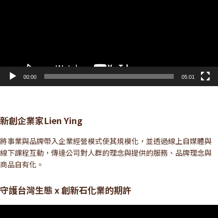
放
器
00:00
05:01
新創企業家Lien Ying
將事業與品牌帶入企業經營模式使其規模化，並透過線上自媒體與
線下課程互動，傳達公司對人群的理念與提供的服務、品牌理念與
商品自有化。
守護台灣生態 x 創新石化業的期許
視