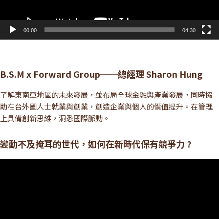
00:00
04:30
B.S.M x Forward Group──總經理 Sharon Hung
了解東南亞地區的未來發展，並布局全球金融與產業發展，同時協
助在台外國人士就業與創業，創造企業與個人的價值提升。在管理
上具備創新思維，洞悉國際脈動。
變動不及掩耳的世代，如何在新時代保有競爭力 ?
視
訊
播
放
器