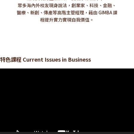
眾多海內外校友現身說法，創業家、科技、金融、
醫療、新創、傳產等高階主管經理，藉由 GIMBA 課
程提升實力實現自我價值。
特色課程 Current Issues in Business
視
訊
播
放
器