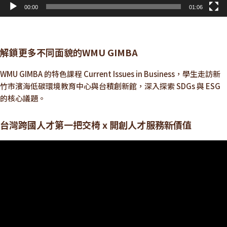
00:00
01:06
解鎖更多不同面貌的WMU GIMBA
WMU GIMBA 的特色課程 Current Issues in Business，學生走訪新
竹市濱海低碳環境教育中心與台積創新館，深入探索 SDGs 與 ESG
的核心議題。
台灣跨國人才第一把交椅 x 開創人才服務新價值
視
訊
播
放
器