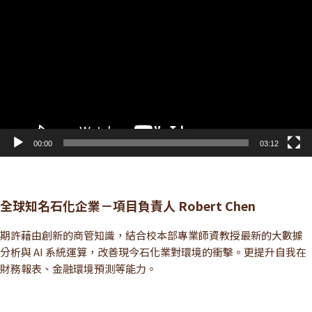
訊
播
放
器
00:00
03:12
全球知名石化企業－項目負責人 Robert Chen
期許藉由創新的商管知識，結合校本部專業師資教授最新的大數據
分析與 AI 系統運算，改善現今石化業對環境的衝擊。更提升自我在
財務報表、金融環境預測等能力。