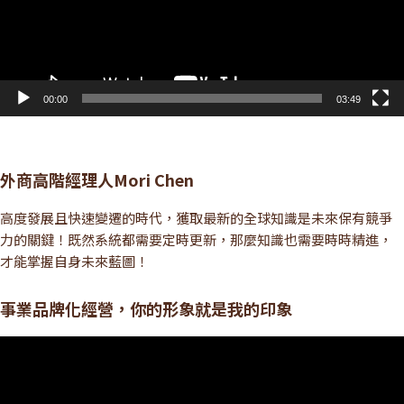
00:00
03:49
外商高階經理人Mori Chen
高度發展且快速變遷的時代，獲取最新的全球知識是未來保有競爭
力的關鍵！既然系統都需要定時更新，那麼知識也需要時時精進，
才能掌握自身未來藍圖！
事業品牌化經營，你的形象就是我的印象
視
訊
播