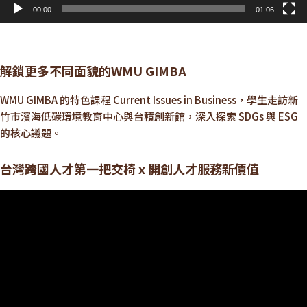
00:00
01:06
解鎖更多不同面貌的WMU GIMBA
WMU GIMBA 的特色課程 Current Issues in Business，學生走訪新
竹市濱海低碳環境教育中心與台積創新館，深入探索 SDGs 與 ESG
的核心議題。
台灣跨國人才第一把交椅 x 開創人才服務新價值
視
訊
播
放
器