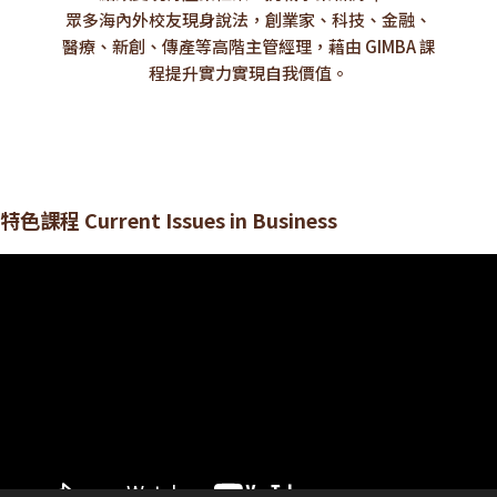
眾多海內外校友現身說法，創業家、科技、金融、
醫療、新創、傳產等高階主管經理，藉由 GIMBA 課
程提升實力實現自我價值。
特色課程 Current Issues in Business
視
訊
播
放
器