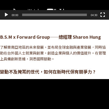
00:00
04:30
B.S.M x Forward Group──總經理 Sharon Hung
了解東南亞地區的未來發展，並布局全球金融與產業發展，同時協
助在台外國人士就業與創業，創造企業與個人的價值提升。在管理
上具備創新思維，洞悉國際脈動。
變動不及掩耳的世代，如何在新時代保有競爭力 ?
視
訊
播
放
器