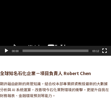
訊
播
放
器
00:00
03:12
全球知名石化企業－項目負責人 Robert Chen
期許藉由創新的商管知識，結合校本部專業師資教授最新的大數據
分析與 AI 系統運算，改善現今石化業對環境的衝擊。更提升自我在
財務報表、金融環境預測等能力。