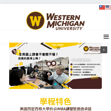
Skip
Skip
Skip
to
to
to
WMU-
primary
content
footer
GIMBA
navigation
全球創
新管理
碩士
學程特色
美國西密西根大學的
GIMBA課程
是通過卓越