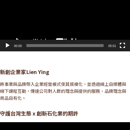
放
器
00:00
05:01
新創企業家Lien Ying
將事業與品牌帶入企業經營模式使其規模化，並透過線上自媒體與
線下課程互動，傳達公司對人群的理念與提供的服務、品牌理念與
商品自有化。
守護台灣生態 x 創新石化業的期許
視