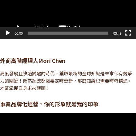
00:00
03:49
外商高階經理人Mori Chen
高度發展且快速變遷的時代，獲取最新的全球知識是未來保有競爭
力的關鍵！既然系統都需要定時更新，那麼知識也需要時時精進，
才能掌握自身未來藍圖！
事業品牌化經營，你的形象就是我的印象
視
訊
播