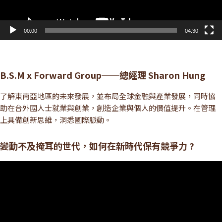
00:00
04:30
B.S.M x Forward Group──總經理 Sharon Hung
了解東南亞地區的未來發展，並布局全球金融與產業發展，同時協
助在台外國人士就業與創業，創造企業與個人的價值提升。在管理
上具備創新思維，洞悉國際脈動。
變動不及掩耳的世代，如何在新時代保有競爭力 ?
視
訊
播
放
器