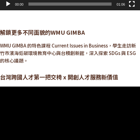
00:00
01:06
解鎖更多不同面貌的WMU GIMBA
WMU GIMBA 的特色課程 Current Issues in Business，學生走訪新
竹市濱海低碳環境教育中心與台積創新館，深入探索 SDGs 與 ESG
的核心議題。
台灣跨國人才第一把交椅 x 開創人才服務新價值
視
訊
播
放
器