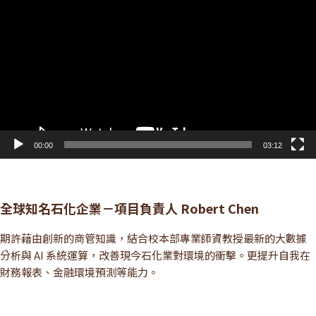
訊
播
放
器
00:00
03:12
全球知名石化企業－項目負責人 Robert Chen
期許藉由創新的商管知識，結合校本部專業師資教授最新的大數據
分析與 AI 系統運算，改善現今石化業對環境的衝擊。更提升自我在
財務報表、金融環境預測等能力。