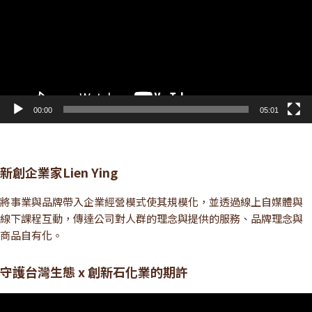
放
器
00:00
05:01
新創企業家Lien Ying
將事業與品牌帶入企業經營模式使其規模化，並透過線上自媒體與
線下課程互動，傳達公司對人群的理念與提供的服務、品牌理念與
商品自有化。
守護台灣生態 x 創新石化業的期許
視