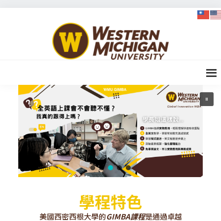
Skip
Skip
Skip
to
to
to
WMU-
primary
content
footer
GIMBA
navigation
全球創
新管理
碩士
學程特色
美國西密西根大學的
GIMBA課程
是通過卓越