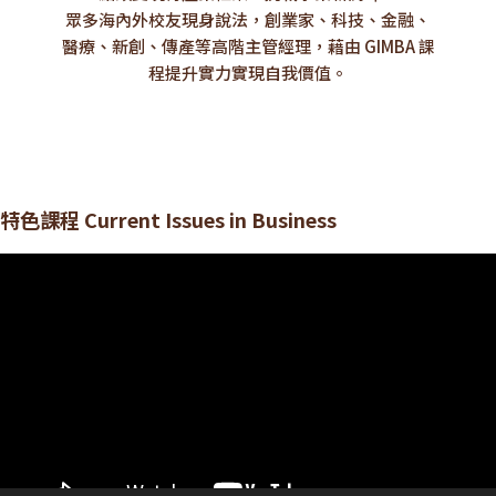
眾多海內外校友現身說法，創業家、科技、金融、
醫療、新創、傳產等高階主管經理，藉由 GIMBA 課
程提升實力實現自我價值。
特色課程 Current Issues in Business
視
訊
播
放
器