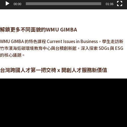
00:00
01:06
解鎖更多不同面貌的WMU GIMBA
WMU GIMBA 的特色課程 Current Issues in Business，學生走訪新
竹市濱海低碳環境教育中心與台積創新館，深入探索 SDGs 與 ESG
的核心議題。
台灣跨國人才第一把交椅 x 開創人才服務新價值
視
訊
播
放
器