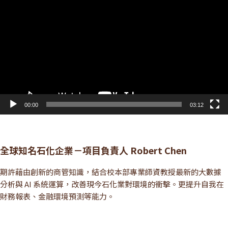
訊
播
放
器
00:00
03:12
全球知名石化企業－項目負責人 Robert Chen
期許藉由創新的商管知識，結合校本部專業師資教授最新的大數據
分析與 AI 系統運算，改善現今石化業對環境的衝擊。更提升自我在
財務報表、金融環境預測等能力。