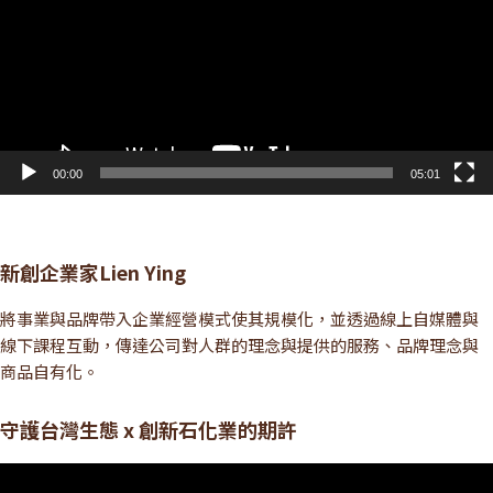
放
器
00:00
05:01
新創企業家Lien Ying
將事業與品牌帶入企業經營模式使其規模化，並透過線上自媒體與
線下課程互動，傳達公司對人群的理念與提供的服務、品牌理念與
商品自有化。
守護台灣生態 x 創新石化業的期許
視