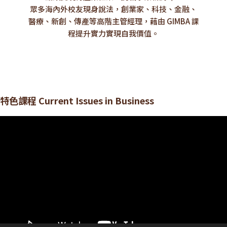
眾多海內外校友現身說法，創業家、科技、金融、
醫療、新創、傳產等高階主管經理，藉由 GIMBA 課
程提升實力實現自我價值。
特色課程 Current Issues in Business
視
訊
播
放
器