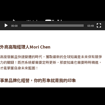
00:00
03:49
外商高階經理人Mori Chen
高度發展且快速變遷的時代，獲取最新的全球知識是未來保有競爭
力的關鍵！既然系統都需要定時更新，那麼知識也需要時時精進，
才能掌握自身未來藍圖！
事業品牌化經營，你的形象就是我的印象
視
訊
播