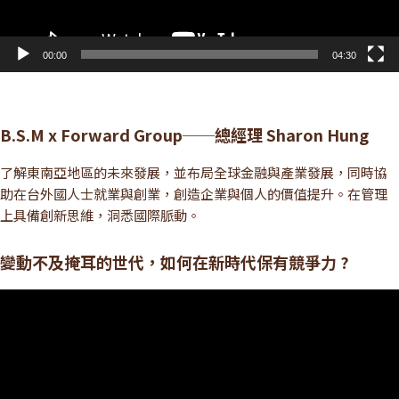
00:00
04:30
B.S.M x Forward Group──總經理 Sharon Hung
了解東南亞地區的未來發展，並布局全球金融與產業發展，同時協
助在台外國人士就業與創業，創造企業與個人的價值提升。在管理
上具備創新思維，洞悉國際脈動。
變動不及掩耳的世代，如何在新時代保有競爭力 ?
視
訊
播
放
器