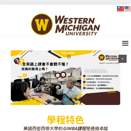
Skip
Skip
Skip
to
to
to
WMU-
primary
content
footer
GIMBA
navigation
全球創
新管理
碩士
學程特色
美國西密西根大學的
GIMBA課程
是通過卓越